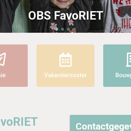
OBS FavoRIET
sie
Vakantierooster
Bouwp
avoRIET
Contactgege