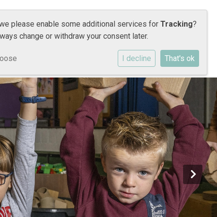
 we please enable some additional services for
Tracking
?
lways change or withdraw your consent later.
hoose
I decline
That's ok