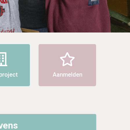
roject
Aanmelden
vens