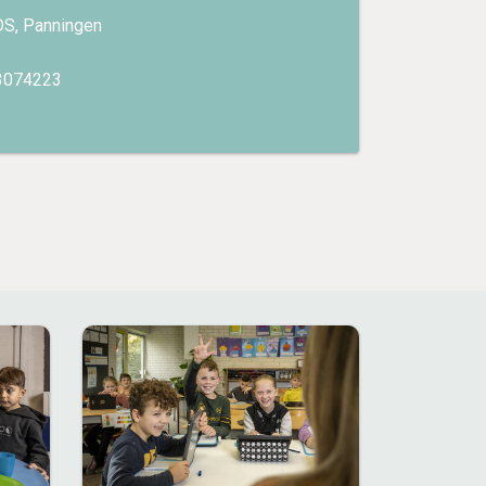
DS, Panningen
3074223