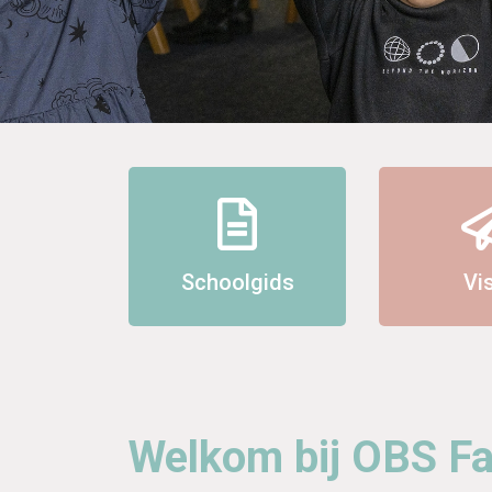
Schoolgids
Vi
Welkom bij OBS F