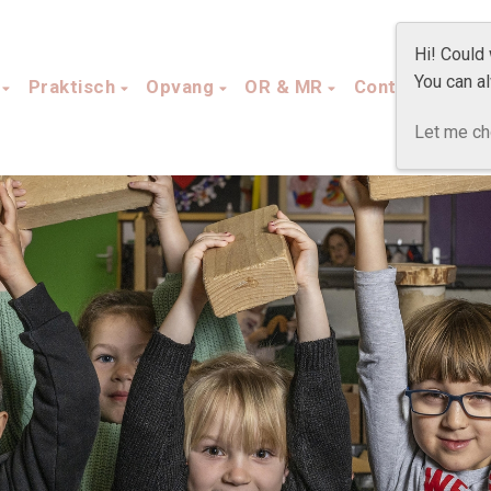
Hi! Could
You can a
s
Praktisch
Opvang
OR & MR
Contact
Let me c