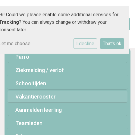
Hi! Could we please enable some additional services for
Tracking
? You can always change or withdraw your
consent later.
Let me choose
I decline
That's ok
Parro
Ziekmelding / verlof
Schooltijden
Vakantierooster
Aanmelden leerling
Teamleden