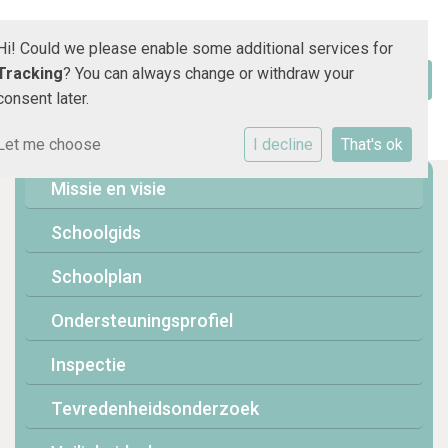
Hi! Could we please enable some additional services for
Tracking
? You can always change or withdraw your
consent later.
Let me choose
I decline
That's ok
Missie en visie
Schoolgids
Schoolplan
Ondersteuningsprofiel
Inspectie
Tevredenheidsonderzoek